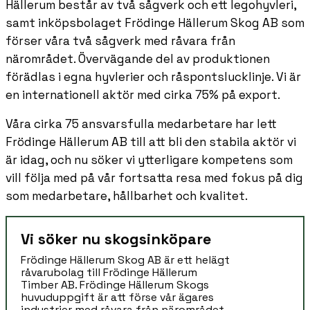
Hällerum består av två sågverk och ett legohyvleri,
samt inköpsbolaget Frödinge Hällerum Skog AB som
förser våra två sågverk med råvara från
närområdet. Övervägande del av produktionen
förädlas i egna hyvlerier och råspontslucklinje. Vi är
en internationell aktör med cirka 75% på export.
Våra cirka 75 ansvarsfulla medarbetare har lett
Frödinge Hällerum AB till att bli den stabila aktör vi
är idag, och nu söker vi ytterligare kompetens som
vill följa med på vår fortsatta resa med fokus på dig
som medarbetare, hållbarhet och kvalitet.
Vi söker nu skogsinköpare
Frödinge Hällerum Skog AB är ett helägt
råvarubolag till Frödinge Hällerum
Timber AB. Frödinge Hällerum Skogs
huvuduppgift är att förse vår ägares
industrier med råvara från närområdet