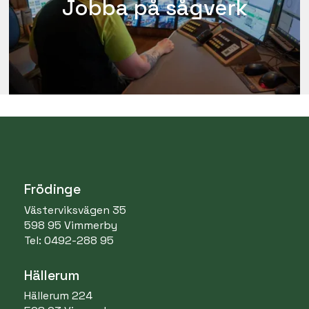
Jobba på sågverk
Frödinge
Västerviksvägen 35
598 95 Vimmerby
Tel: 0492-288 95
Hällerum
Hällerum 224