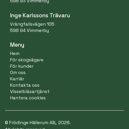
598 93 Vimmerby
Inge Karlssons Trävaru
Vrångfallsvägen 105
598 94 Vimmerby
Meny
Hem
För skogsägare
För kunder
Om oss
Karriär
Kontakta oss
Visselblåsartjänst
Hantera cookies
© Frödinge Hällerum AB,
2026.