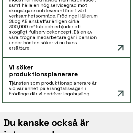
samt hålla en hög servicegrad mot
skogsägare och leverantörer i vårt
verksamhetsområde. Frödinge Hällerum
Skog AB anskaffar årligen cirka
300,000 m³fub och erbjuder ett
skogligt fullservicekoncept. Då en av
våra trogna medarbetare går i pension
under hösten söker vi nu hans
ersättare.
Vi söker
produktionsplanerare
Tjänsten som produktionsplanerare är
vid vår enhet på Vrångfallsvägen i
Frödinge där vi bedriver legohyvling.
Du kanske också är